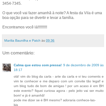
3454-7345.
O que você vai fazer amanhã à noite? A festa da Vila é uma
boa opção para se divertir e levar a família.
Encontramos você lá!!!!!!!!!!
Marilia Baunilha e Patch
às
09:36
Um comentário:
Calma que estou com pressa!
9 de dezembro de 2009 às
18:17
olá! vim do blog da carla - arte da carla e vi teu coments e
vim te conhecer e me deparo com um convite tão legal! e
um blog tudo de bom de amigas ! por um acaso é em BH
este evento? fiquei curiosa agora - pelo jeito vai ser muito
bom! e já é amanhã!
pode me dizer se é BH mesmo? adoraria conhece-las-
bjs